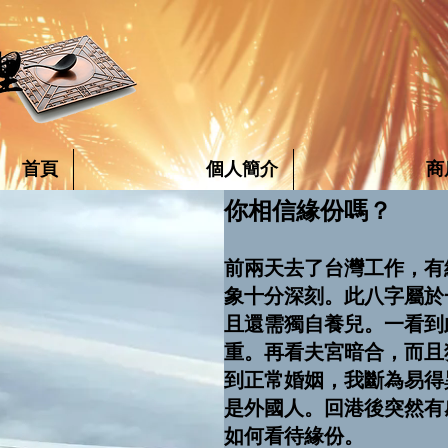
首頁
個人簡介
商
你相信緣份嗎？
前兩天去了台灣工作，有
象十分深刻。此八字屬於
且還需獨自養兒。一看到
重。再看夫宮暗合，而且
到正常婚姻，我斷為易得
是外國人。回港後突然有
如何看待緣份。