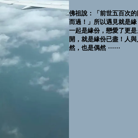
佛祖說：「前世五百次的
而過！」所以遇見就是緣
一起是緣份，戀愛了更是
開，就是緣份已盡！人與
然，也是偶然 ⋯⋯