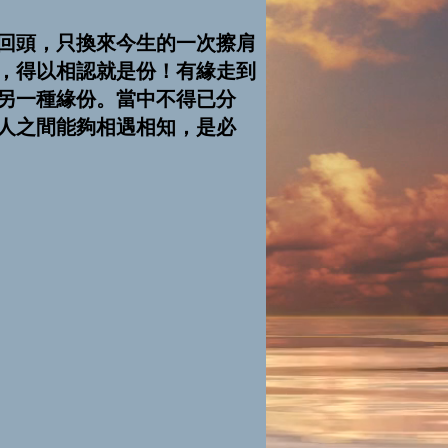
回頭，只換來今生的一次擦肩
，得以相認就是份！有緣走到
另一種緣份。當中不得已分
人之間能夠相遇相知，是必