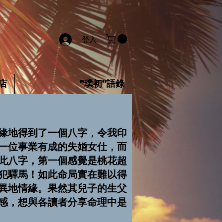
登入
店
"璞初"語錄
緣地得到了一個八字，令我印
一位事業有成的失婚女仕，而
此八字，第一個感覺是桃花超
犯驛馬！如此命局實在難以得
異地情緣。果然其兒子的生父
感，想與各讀者分享命理中是